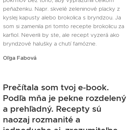
pokrmov bez toho, aby vyprázdnili celkom
peňaženku. Napr. skvelé zeleninové placky z
kyslej kapusty alebo brokolica s bryndzou. Ja
som si zamenila pri tomto recepte brokolicu za
karfiol. Neverili by ste, ale recept vyzerá ako
bryndzové halušky a chutí famózne.
Oľga Fabová
Prečítala som tvoj e-book.
Podľa mňa je pekne rozdelený
a prehľadný. Recepty sú
naozaj rozmanité a