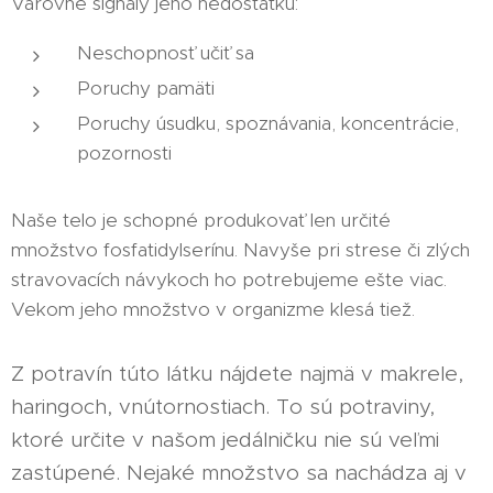
Varovné signály jeho nedostatku:
Neschopnosť učiť sa
Poruchy pamäti
Poruchy úsudku, spoznávania, koncentrácie,
pozornosti
Naše telo je schopné produkovať len určité
množstvo fosfatidylserínu. Navyše pri strese či zlých
stravovacích návykoch ho potrebujeme ešte viac.
Vekom jeho množstvo v organizme klesá tiež.
Z potravín túto látku nájdete najmä v makrele,
haringoch, vnútornostiach. To sú potraviny,
ktoré určite v našom jedálničku nie sú veľmi
zastúpené. Nejaké množstvo sa nachádza aj v