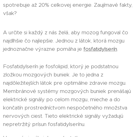
spotrebuje až 20% celkovej energie. Zaujímavé fakty,
však?
A určite si každý z nás želá, aby mozog fungoval čo
najdlhšie čo najlepšie. Jednou z látok, ktorá mozgu
jednoznačne výrazne pomáha je
fosfatidylserín
.
Fosfatidylserín je fosfolipid, ktorý je podstatnou
zložkou mozgových buniek. Je to jedna z
najdôležitejších látok pre optimálne zdravie mozgu.
Membránové systémy mozgových buniek prenášajú
elektrické signály po celom mozgu, mieche a do
končatín prostredníctvom nespočetného množstva
nervových ciest. Tieto elektrické signály vyžadujú
nepretržitý prísun fosfatidylserínu.