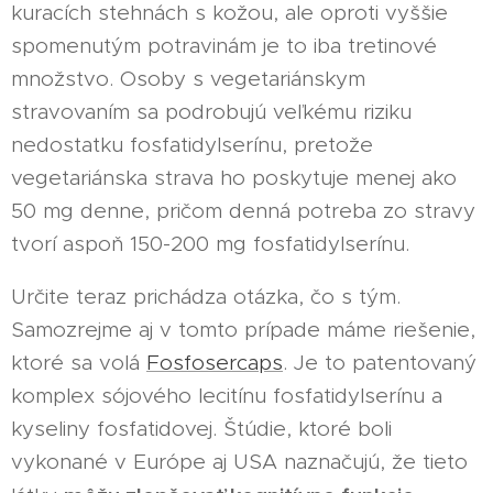
kuracích stehnách s kožou, ale oproti vyššie
spomenutým potravinám je to iba tretinové
množstvo. Osoby s vegetariánskym
stravovaním sa podrobujú veľkému riziku
nedostatku fosfatidylserínu, pretože
vegetariánska strava ho poskytuje menej ako
50 mg denne, pričom denná potreba zo stravy
tvorí aspoň 150-200 mg fosfatidylserínu.
Určite teraz prichádza otázka, čo s tým.
Samozrejme aj v tomto prípade máme riešenie,
ktoré sa volá
Fosfosercaps
. Je to patentovaný
komplex sójového lecitínu fosfatidylserínu a
kyseliny fosfatidovej. Štúdie, ktoré boli
vykonané v Európe aj USA naznačujú, že tieto