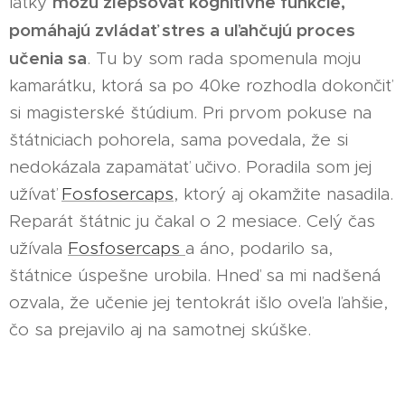
môžu zlepšovať kognitívne funkcie,
látky
pomáhajú zvládať stres a uľahčujú proces
učenia sa
. Tu by som rada spomenula moju
kamarátku, ktorá sa po 40ke rozhodla dokončiť
si magisterské štúdium. Pri prvom pokuse na
štátniciach pohorela, sama povedala, že si
nedokázala zapamätať učivo. Poradila som jej
užívať
Fosfosercaps
, ktorý aj okamžite nasadila.
Reparát štátnic ju čakal o 2 mesiace. Celý čas
užívala
Fosfosercaps
a áno, podarilo sa,
štátnice úspešne urobila. Hneď sa mi nadšená
ozvala, že učenie jej tentokrát išlo oveľa ľahšie,
čo sa prejavilo aj na samotnej skúške.