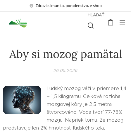
Zdravie, imunita, poradenstvo, e-shop
HĽADAŤ
Aby si mozog pamätal
26.05.2026
Ľudský mozog váži v priemere 1,4
– 1,5 kilogramu. Celková rozloha
mozgovej kôry je 2,5 metra
štvorcového. Voda tvorí 77-78%
mozgu. Napriek tomu, že mozog
predstavuje len 2% hmotnosti ľudského tela,