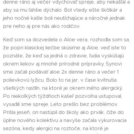
denne ráno aj večer vdychovať spreje, aby nekašľal a
aby sa mu ľahšie dýchalo. Bol vtedy ešte škôlkár a
jeho nočné kašle boli neutíchajúce a náročné jednak
pre neho aj pre nás ako rodičov.
Keď som sa dozvedela o Aloe vera, rozhodla som sa,
že popri klasickej liečbe skúsime aj Aloe. veď iste to
poznáte, že keď sa jedná o zdravie, ľudia vyskúšajú
okrem liekov aj mnohé prírodné prípravky. Synovi
sme začali podávať aloe 2x denne ráno a večer 1
polievkovú lyžicu. Bolo to na jar, v čase kvitnutia
všetkých rastlín, na ktoré je okrem iného alergický.
Po niekoľkých týždňoch kašeľ pozvoľna ustupoval,
vysadili sme spreje. Leto prešlo bez problémov.
Prišla jeseň, on nastúpil do školy ako prvák, čiže do
úplne nového kolektívu a navyše začala vykurovacia
sezóna, kedy alergici na roztoče, na ktoré je