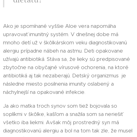
Ako je spomínané vyššie Aloe vera napomáha
upravovať imunitný systém. V dnešnej dobe má
mnoho detí už v škôlkárskom veku diagnostikovanú
alergiu prípadne nábeh na astmu. Deti opakovane
užívajú antibiotiká. Stáva sa, že lieky sú predpisované
zbytočne na obyčajné vírusové ochorenia, na ktoré
antibiotiká aj tak nezaberajú. Detský organizmus je
následne miesto posilnenia imunity oslabený a
náchylnejší na opakované infekcie.
Ja ako matka troch synov som tiež bojovala so
soplíkmi v škôlke, kašľom a snažila som sa neriešiť
všetko iba liekmi. Avšak môj prostredný syn má
diagnostikovanú alergiu a bol na tom tak zle, že musel