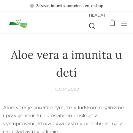
Zdravie, imunita, poradenstvo, e-shop
HĽADAŤ
Aloe vera a imunita u
detí
03.04.2023
Aloe vera je unikátne tým, že v ľudskom organizme
upravuje imunitu. Tú oslabenú posilňuje a
vystupňovanú, ktorá býva často v podobe alergií a
napríklad astmy, utlmuje.