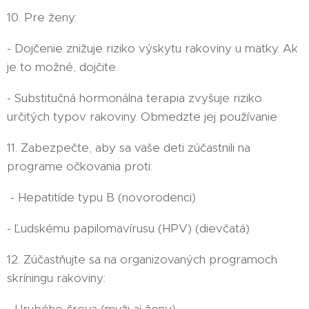
10. Pre ženy:
- Dojčenie znižuje riziko výskytu rakoviny u matky. Ak
je to možné, dojčite.
- Substitučná hormonálna terapia zvyšuje riziko
určitých typov rakoviny. Obmedzte jej používanie
11. Zabezpečte, aby sa vaše deti zúčastnili na
programe očkovania proti:
- Hepatitíde typu B (novorodenci)
- Ľudskému papilomavírusu (HPV) (dievčatá)
12. Zúčastňujte sa na organizovaných programoch
skríningu rakoviny:
- Hrubého čreva (muži aj ženy)