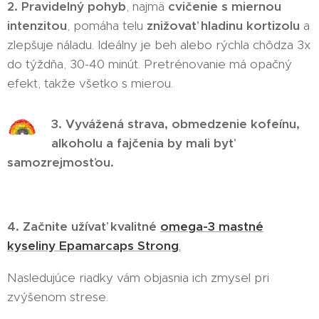
2. Pravidelný pohyb
, najmä
cvičenie s miernou
intenzitou
, pomáha telu
znižovať hladinu kortizolu
a
zlepšuje náladu. Ideálny je beh alebo rýchla chôdza 3x
do týždňa, 30-40 minút. Pretrénovanie má opačný
efekt, takže všetko s mierou.
3. Vyvážená strava, obmedzenie kofeínu,
alkoholu a fajčenia by mali byť
samozrejmosťou.
4. Začnite užívať kvalitné
omega-3 mastné
kyseliny Epamarcaps Strong
.
Nasledujúce riadky vám objasnia ich zmysel pri
zvýšenom strese.