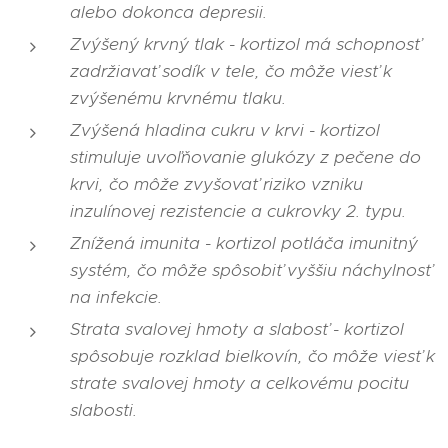
alebo dokonca depresii.
Zvýšený krvný tlak - kortizol má schopnosť
zadržiavať sodík v tele, čo môže viesť k
zvýšenému krvnému tlaku.
Zvýšená hladina cukru v krvi - kortizol
stimuluje uvoľňovanie glukózy z pečene do
krvi, čo môže zvyšovať riziko vzniku
inzulínovej rezistencie a cukrovky 2. typu.
Znížená imunita - kortizol potláča imunitný
systém, čo môže spôsobiť vyššiu náchylnosť
na infekcie.
Strata svalovej hmoty a slabosť - kortizol
spôsobuje rozklad bielkovín, čo môže viesť k
strate svalovej hmoty a celkovému pocitu
slabosti.