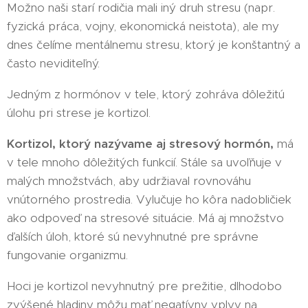
Možno naši starí rodičia mali iný druh stresu (napr.
fyzická práca, vojny, ekonomická neistota), ale my
dnes čelíme mentálnemu stresu, ktorý je konštantný a
často neviditeľný.
Jedným z hormónov v tele, ktorý zohráva dôležitú
úlohu pri strese je kortizol.
Kortizol, ktorý nazývame aj stresový hormón,
má
v tele mnoho dôležitých funkcií. Stále sa uvoľňuje v
malých množstvách, aby udržiaval rovnováhu
vnútorného prostredia. Vylučuje ho kôra nadobličiek
ako odpoveď na stresové situácie. Má aj množstvo
ďalších úloh, ktoré sú nevyhnutné pre správne
fungovanie organizmu.
Hoci je kortizol nevyhnutný pre prežitie, dlhodobo
zvýšené hladiny môžu mať negatívny vplyv na