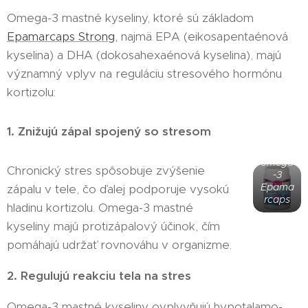
Omega-3 mastné kyseliny, ktoré sú základom
Epamarcaps Strong,
najmä EPA (eikosapentaénová
kyselina) a DHA (dokosahexaénová kyselina), majú
významný vplyv na reguláciu stresového hormónu
kortizolu:
1. Znižujú zápal spojený so stresom
Kvalitn
é
omega
Chronický stres spôsobuje zvýšenie
-3
Epama
zápalu v tele, čo ďalej podporuje vysokú
rcaps
hladinu kortizolu. Omega-3 mastné
kyseliny majú protizápalový účinok, čím
pomáhajú udržať rovnováhu v organizme.
2. Regulujú reakciu tela na stres
Omega-3 mastné kyseliny ovplyvňujú hypotalamo-