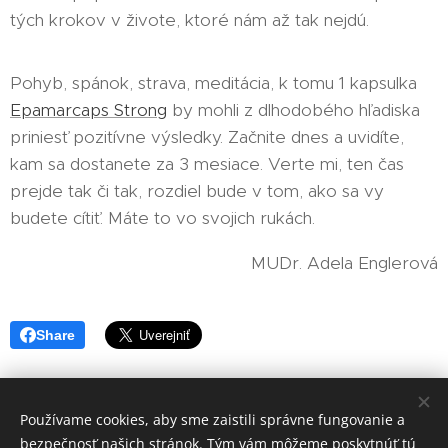
tých krokov v živote, ktoré nám až tak nejdú.
Pohyb, spánok, strava, meditácia, k tomu 1 kapsulka
Epamarcaps Strong
by mohli z dlhodobého hľadiska
priniesť pozitívne výsledky. Začnite dnes a uvidíte,
kam sa dostanete za 3 mesiace. Verte mi, ten čas
prejde tak či tak, rozdiel bude v tom, ako sa vy
budete cítiť. Máte to vo svojich rukách.
MUDr. Adela Englerová
Share
Používame cookies, aby sme zaistili správne fungovanie a
bezpečnosť našich stránok. Tým vám môžeme poskytnúť tú