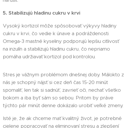
narušiť.
5. Stabilizujú hladinu cukru v krvi
Vysoký kortizol môže spôsobovať výkyvy hladiny
cukru v krvi, čo vedie k únave a podráždenosti.
Omega-3 mastné kyseliny podporujú lepšiu citlivosť
na inzulín a stabilizujú hladinu cukru, čo nepriamo
pomáha udržiavať kortizol pod kontrolou.
Stres je vážnym problémom dnešnej doby. Málokto z
nás je schopný nájsť si cez deň čas 15-20 minút
spomaliť, len tak si sadnúť, zavrieť oči, nechať všetko
bokom a iba byť sám so sebou. Pritom by práve
týchto pár minút denne dokázalo urobiť veľké zmeny.
Isté je, že ak chceme mať kvalitný život, je potrebné
cielene popracovať na eliminovaní stresu a zlepšení