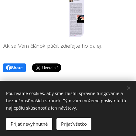
Ak sa Vám článok páčil, zdieľajte ho ďalej.
Share
Používame cookies, aby sme zaistili správne fungovanie a
bezpečnosť našich stránok. Tým vám môžeme poskytnúť tú
najlepšiu skúsenosť z ich návštevy.
MUDr.Adela Englerová, Rimavská Sobota,
vitaminex9@gmail.com
Prijať nevyhnutné
Prijať všetko
Vytvorené službou
Webnode
Cookies