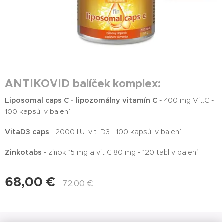
ANTIKOVID balíček komplex:
Liposomal caps C - lipozomálny vitamín C
- 400 mg Vit.C -
100 kapsúl v balení
VitaD3 caps
- 2000 I.U. vit. D3 - 100 kapsúl v balení
Zinkotabs
- zinok 15 mg a vit C 80 mg - 120 tabl v balení
68,00
€
72,00
€