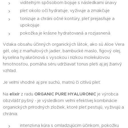
viditeľným spôsobom bojuje s následkami únavy
pleť okolo očí hydratuje, vyživuje a zmäkčuje
tonizuje a chráni očné kontúry, pleť prejasňuje a
upokojuje
pokožka je krásne hydratovaná a rozjasnená
Vďaka obsahu účinných organických látok, ako sú Aloe Vera
gél, olej z marhuľových jadier, bambucké maslo, figový olej,
kyselina hyalurónová s vysokou i nízkou molekulovou
hmotnosťou, pomáha séru udržiavať tonus pleti aj jej žiarivý
vzhľad.
Je veľmi vhodné aj pre suchú, matnú či citlivú pleť.
Na
elixír
z radu
ORGANIC PURE HYALURONIC
je výrobca
obzvlášť pyšný - je výsledkom veľmi efektívej kombinácie
organických prírodných zložiek, ktoré pleť pestujú, vyživujú a
chránia.
intenzívna kúra s omladzujúcim účinkom, pokožku