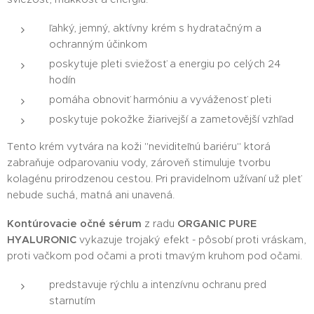
ľahký, jemný, aktívny krém s hydratačným a
ochranným účinkom
poskytuje pleti sviežosť a energiu po celých 24
hodín
pomáha obnoviť harmóniu a vyváženosť pleti
poskytuje pokožke žiarivejší a zametovější vzhľad
Tento krém vytvára na koži "neviditeľnú bariéru" ktorá
zabraňuje odparovaniu vody, zároveň stimuluje tvorbu
kolagénu prirodzenou cestou. Pri pravidelnom užívaní už pleť
nebude suchá, matná ani unavená.
Kontúrovacie očné sérum
z radu
ORGANIC PURE
HYALURONIC
vykazuje trojaký efekt - pôsobí proti vráskam,
proti vačkom pod očami a proti tmavým kruhom pod očami.
predstavuje rýchlu a intenzívnu ochranu pred
starnutím