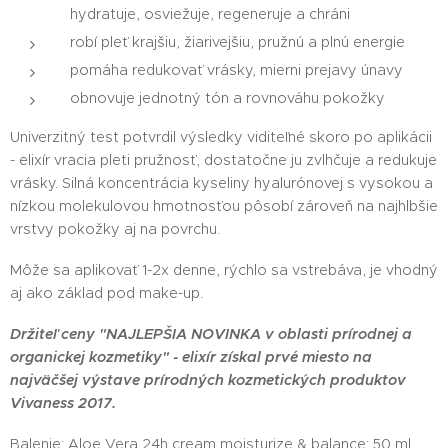
hydratuje, osviežuje, regeneruje a chráni
robí pleť krajšiu, žiarivejšiu, pružnú a plnú energie
pomáha redukovať vrásky, mierni prejavy únavy
obnovuje jednotný tón a rovnováhu pokožky
Univerzitný test potvrdil výsledky viditeľné skoro po aplikácii
- elixír vracia pleti pružnosť, dostatočne ju zvlhčuje a redukuje
vrásky. Silná koncentrácia kyseliny hyalurónovej s vysokou a
nízkou molekulovou hmotnosťou pôsobí zároveň na najhlbšie
vrstvy pokožky aj na povrchu.
Môže sa aplikovať 1-2x denne, rýchlo sa vstrebáva, je vhodný
aj ako základ pod make-up.
Držiteľ ceny "NAJLEPŠIA NOVINKA v oblasti prírodnej a
organickej kozmetiky" - elixír získal prvé miesto na
najväčšej výstave prírodných kozmetických produktov
Vivaness 2017.
Balenie: Aloe Vera 24h cream moisturize & balance: 50 ml,