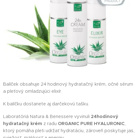
Balíček obsahuje 24 hodinový hydratačný krém, očné sérum
a pleťový omladzujúci elixír.
K balíčku dostanete aj darčekovú tašku.
Laboratóriá Natura & Benessere vyvinuli
24hodinový
hydratačný krém
z radu
ORGANIC PURE HYALURONIC
,
ktorý pomáha pleti udržať hydratáciu, zároveň poskytuje jas,
sviežosť, mäkkosť a energiu.