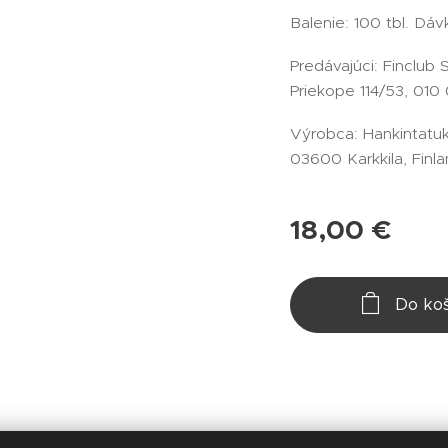
Balenie: 100 tbl. Dá
Predávajúci: Finclub 
Priekope 114/53, 010 0
Výrobca: Hankintatuk
03600 Karkkila, Finl
18,00
€
Do koš