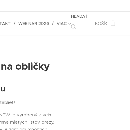
HĽADAŤ
TAKT
WEBINÁR 2026
VIAC
KOŠÍK
na obličky
ru
tabliet!
NEW je vyrobený z veľmi
mne mletých listov brezy.
rý je zdrojom mnohých