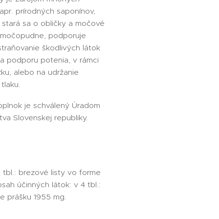
apr. prírodných saponínov,
, stará sa o obličky a močové
í močopudne, podporuje
dstraňovanie škodlivých látok
na podporu potenia, v rámci
žku, alebo na udržanie
tlaku.
plnok je schválený Úradom
va Slovenskej republiky.
 tbl.: brezové listy vo forme
ah účinných látok: v 4 tbl.:
me prášku 1955 mg.