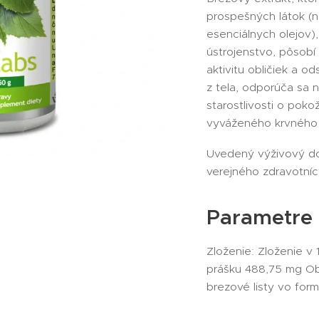
prospešných látok (n
esenciálnych olejov)
ústrojenstvo, pôsob
aktivitu obličiek a o
z tela, odporúča sa 
starostlivosti o poko
vyváženého krvného 
Uvedený výživový do
verejného zdravotníct
Parametre
Zloženie: Zloženie v 1
prášku 488,75 mg Obs
brezové listy vo for