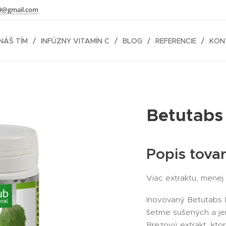
9@gmail.com
NÁŠ TÍM
INFÚZNY VITAMÍN C
BLOG
REFERENCIE
KON
Betutabs 
Popis tova
Viac extraktu, menej 
Inovovaný Betutabs 
šetrne sušených a je
Brezový extrakt, kto