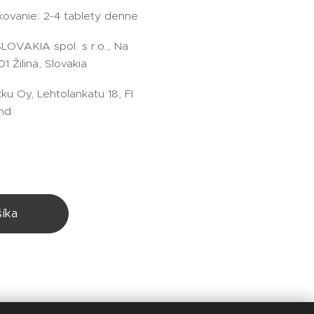
vkovanie: 2-4 tablety denne
SLOVAKIA spol. s r.o., Na
1 Žilina, Slovakia
ku Oy, Lehtolankatu 18, FI
and
íka