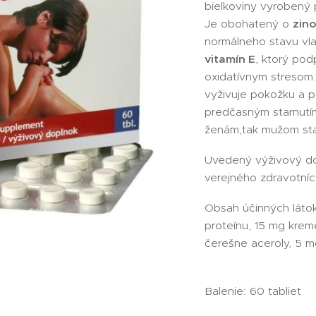
bielkoviny vyrobený
Je obohatený o
zin
normálneho stavu vla
vitamín E
, ktorý pod
oxidatívnym stresom
vyživuje pokožku a 
predčasným starnutí
ženám,tak mužom sta
Uvedený výživový do
verejného zdravotníc
Obsah účinných láto
proteínu, 15 mg kreme
čerešne aceroly, 5 m
Balenie: 60 tabliet