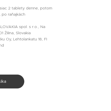
siac 2 tablety denne, potom
, po raňajkách
SLOVAKIA spol. s r.o., Na
1 Žilina, Slovakia
ku Oy, Lehtolankatu 18, FI
and
íka