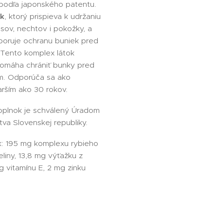
 podľa japonského patentu.
ok
, ktorý prispieva k udržaniu
sov, nechtov i pokožky, a
poruje ochranu buniek pred
.Tento komplex látok
pomáha chrániť bunky pred
m. Odporúča sa ako
rším ako 30 rokov.
plnok je schválený Úradom
tva Slovenskej republiky.
k: 195 mg komplexu rybieho
liny, 13,8 mg výťažku z
g vitamínu E, 2 mg zinku