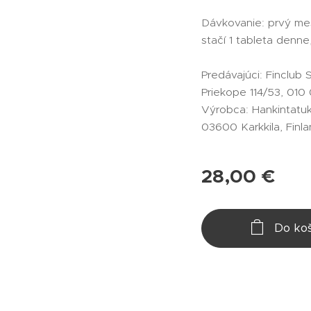
Dávkovanie: prvý me
stačí 1 tableta denne
Predávajúci: Finclub 
Priekope 114/53, 010 0
Výrobca: Hankintatuk
03600 Karkkila, Finl
28,00
€
Do koš