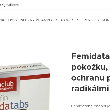
9@gmail.com
NÁŠ TÍM
INFÚZNY VITAMÍN C
BLOG
REFERENCIE
KON
Femidata
pokožku, 
ochranu 
radikálmi
Femidatabs obsahuje 