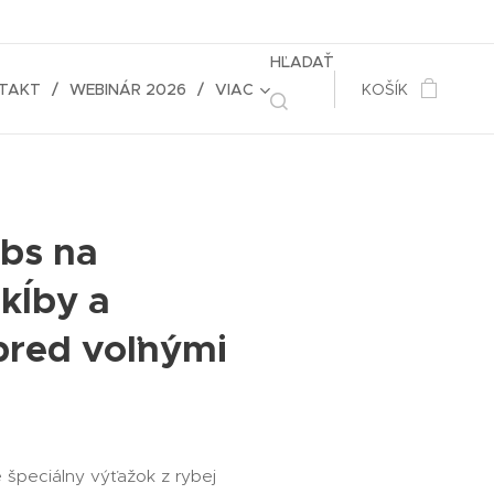
HĽADAŤ
TAKT
WEBINÁR 2026
VIAC
KOŠÍK
bs na
kĺby a
pred voľnými
špeciálny výťažok z rybej