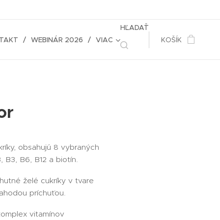
HĽADAŤ
TAKT
WEBINÁR 2026
VIAC
KOŠÍK
or
ríky, obsahujú 8 vybraných
, B3, B6, B12 a biotín.
hutné želé cukríky v tvare
jahodou príchuťou.
omplex vitamínov