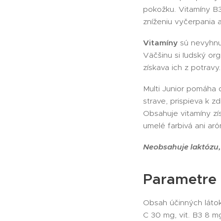
pokožku. Vitamíny B3
zníženiu vyčerpania 
Vitamíny
sú nevyhnut
Väčšinu si ľudský or
získava ich z potravy.
Multi Junior pomáha 
strave, prispieva k z
Obsahuje vitamíny zí
umelé farbivá ani aró
Neobsahuje laktózu, 
Parametre
Obsah účinných látok:
C 30 mg, vit. B3 8 mg,