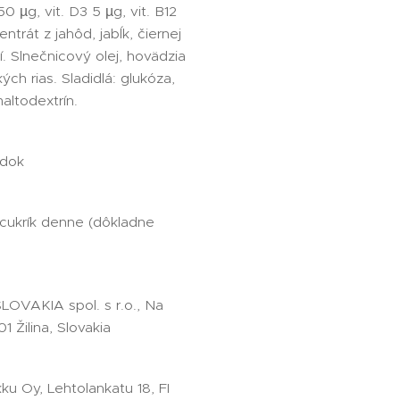
50 µg, vit. D3 5 µg, vit. B12
ntrát z jahôd, jabĺk, čiernej
í. Slnečnicový olej, hovädzia
ých rias. Sladidlá: glukóza,
maltodextrín.
ôdok
 cukrík denne (dôkladne
SLOVAKIA spol. s r.o., Na
1 Žilina, Slovakia
ku Oy, Lehtolankatu 18, FI