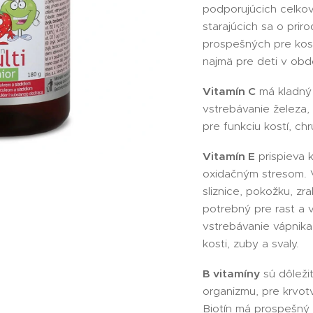
podporujúcich celko
starajúcich sa o pri
prospešných pre kost
najmä pre deti v obdo
Vitamín C
má kladný 
vstrebávanie železa,
pre funkciu kostí, ch
Vitamín E
prispieva 
oxidačným stresom. V
sliznice, pokožku, zra
potrebný pre rast a v
vstrebávanie vápnika 
kosti, zuby a svaly.
B vitamíny
sú dôleži
organizmu, pre krvot
Biotín má prospešný v