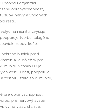
vú pohodu organizmu,
rodzenú obranyschopnosť,
i, zuby, nervy a vhodných
bí rastu.
vplyv na imunitu, zvyšuje
 podporuje tvorbu kolagénu
rupaviek, zubov, kože.
k ochrane buniek pred
itamín A je dôležitý pre
k, imunitu. vitamín D3 je
ývin kostí u detí, podporuje
a fosforu, stará sa o imunitu,
té pre obranyschopnosť
vorbu, pre nervový systém.
plyv na vlasy, sliznice,