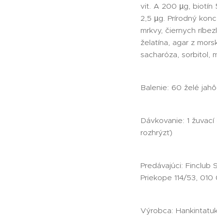
vit. A 200 µg, biotín 
2,5 µg. Prírodný konce
mrkvy, čiernych ríbezl
želatína, agar z morsk
sacharóza, sorbitol, 
Balenie: 60 želé jah
Dávkovanie: 1 žuvací
rozhrýzť)
Predávajúci: Finclub 
Priekope 114/53, 010 0
Výrobca: Hankintatuk