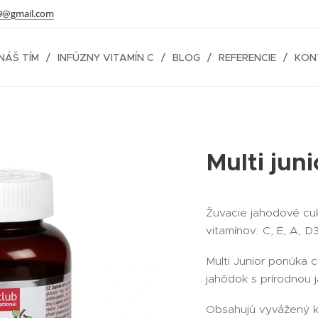
9@gmail.com
NÁŠ TÍM
INFÚZNY VITAMÍN C
BLOG
REFERENCIE
KON
Multi juni
Žuvacie jahodové cuk
vitamínov: C, E, A, D3
Multi Junior ponúka c
jahôdok s prírodnou 
Obsahujú vyvážený k