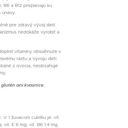
, B6 a B12 prispievajú ku
a únavy.
né pre zdravý vývoj detí.
ganizmus nedokáže vyrobiť a
doplniť vitamíny obsiahnuté v
dravému rastu a vývoju detí.
skané z ovocia, neobsahuje
my.
glutén ani kvasnice.
 V 1 žuvacom cukríku je: vit.
 vit. E 6 mg, vit. B6 1,4 mg,