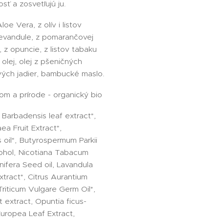
sť a zosvetľujú ju.
loe Vera, z olív i listov
 levandule, z pomarančovej
j, z opuncie, z listov tabaku
 olej, olej z pšeničných
ových jadier, bambucké maslo.
om a prírode - organický bio
 Barbadensis leaf extract*,
ea Fruit Extract*,
 oil*, Butyrospermum Parkii
cohol, Nicotiana Tabacum
inifera Seed oil, Lavandula
xtract*, Citrus Aurantium
 Triticum Vulgare Germ Oil*,
t extract, Opuntia ficus-
Europea Leaf Extract,