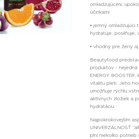
omladzujúcimi, upokoj
účinkami
• jemný omladzujúci 
hydratuje, posilňuje,
• vhodný pre ženy aj
Beautyfood predstav
produktov - nejedná 
ENERGY BOOSTER, kt
vitalitu pleti. Jeho 
umožňuje rýchlu vstr
aktívnych zložiek a p
hydratáciu.
Najpokrokovejším as
UNIVERZÁLNOSŤ "all-
plní niekoľko potrieb