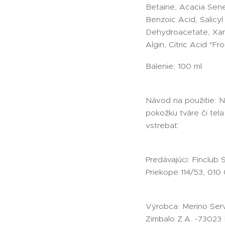
Betaine, Acacia Sene
Benzoic Acid, Salicyl
Dehydroacetate, Xan
Algin, Citric Acid *F
Balenie: 100 ml
Návod na použitie: 
pokožku tváre či tela
vstrebať.
Predávajúci: Finclub 
Priekope 114/53, 010 0
Výrobca: Merino Serv
Zimbalo Z.A. -73023 