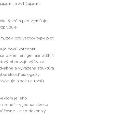
ujúcimi a zvlhčujúcimi
tekutý krém pleť zjemňuje,
 vzpružuje
 mužov, pre všetky typy pleti
uje novú kategóriu
sa o krém ani gél, ale o SKIN
orý obnovuje výživu a
hodvábna a vyvážená štruktúra
ebateľnosť biologicky
oskytuje hlbokú a trvalú
pektom je jeho
in-one" - v jednom kroku
 súčasne. Je to dokonalý