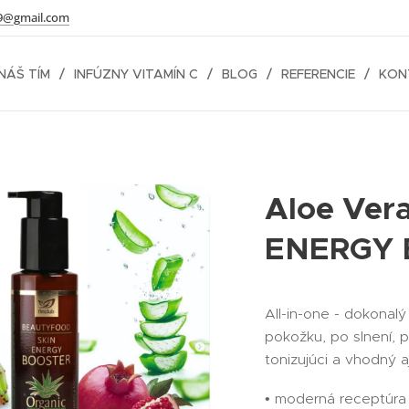
9@gmail.com
NÁŠ TÍM
INFÚZNY VITAMÍN C
BLOG
REFERENCIE
KON
Aloe Ver
ENERGY 
All-in-one - dokonal
pokožku, po slnení, p
tonizujúci a vhodný a
• moderná receptúra ​