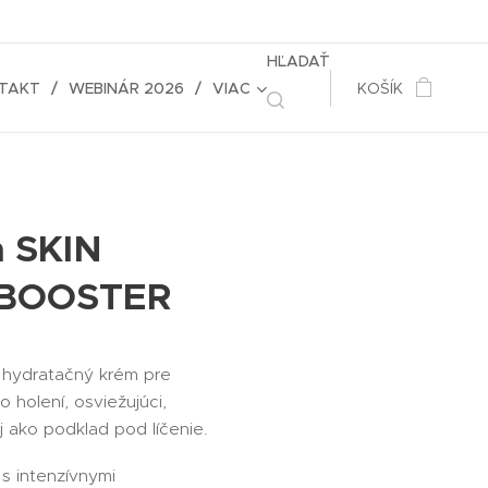
HĽADAŤ
TAKT
WEBINÁR 2026
VIAC
KOŠÍK
a SKIN
BOOSTER
ý hydratačný krém pre
o holení, osviežujúci,
j ako podklad pod líčenie.
​s intenzívnymi