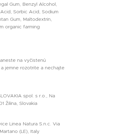
gal Gum, Benzyl Alcohol,
 Acid, Sorbic Acid, Sodium
tan Gum, Maltodextrin,
rom organic farming
Naneste na vyčistenú
 a jemne rozotrite a nechajte
SLOVAKIA spol. s r.o., Na
1 Žilina, Slovakia
ice Linea Natura S.n.c. Via
Martano (LE), Italy