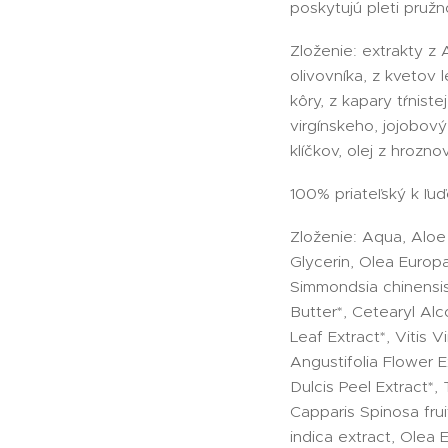
poskytujú pleti pružno
Zloženie: extrakty z A
olivovníka, z kvetov
kôry, z kapary tŕniste
virgínskeho, jojobový
klíčkov, olej z hrozn
100% priateľský k ľuď
Zloženie: Aqua, Aloe
Glycerin, Olea Europa
Simmondsia chinensis
Butter*, Cetearyl Al
Leaf Extract*, Vitis V
Angustifolia Flower E
Dulcis Peel Extract*,
Capparis Spinosa frui
indica extract, Olea 