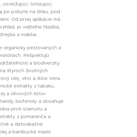
osviežujúci, tonizujúci,
aj po pobyte na slnku, pod
ení. Od prvej aplikácie má
vzhľad, je viditeľne hladšia,
nejšia a mäkšia.
je organicky pestovaných a
ratóriách. Rešpektujú
držateľnosti a biodiverzity.
 na štyroch životných
vový olej, víno a Aloe Vera.
ické extrakty z tabaku,
ej a olivových listov
aridy, biofenoly a dosahuje
obia proti starnutiu a
xtrakty z pomaranča a
ačné a detoxikačné
 olej a bambucké maslo