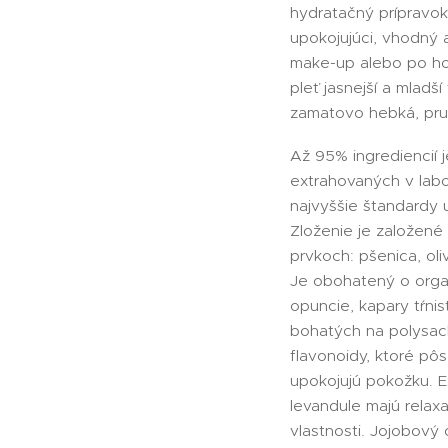
hydratačný prípravok, 
upokojujúci, vhodný 
make-up alebo po hol
pleť jasnejší a mladší 
zamatovo hebká, pruž
Až 95% ingrediencií 
extrahovaných v labo
najvyššie štandardy u
Zloženie je založené
prvkoch: pšenica, oli
Je obohatený o organ
opuncie, kapary tŕnist
bohatých na polysach
flavonoidy, ktoré pôs
upokojujú pokožku. E
levandule majú relax
vlastnosti. Jojobový