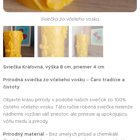
Sviečka zo včelieho vosku
Sviečka Kráľovná, výška 8 cm, priemer 4 cm
Prírodná sviečka zo včelieho vosku – Čaro tradície a
čistoty
Objavte krásu prírody v podobe našich sviečok zo 100%
Sviečka kráľovná
čistého včelieho vosku. Táto ručne robená sviečka nielenže
nádherne rozžiari váš priestor, ale prinesie aj upokojujúcu
vôňu medu a prírody.
Prírodný materiál
– Bez umelých prísad a chemikálií.