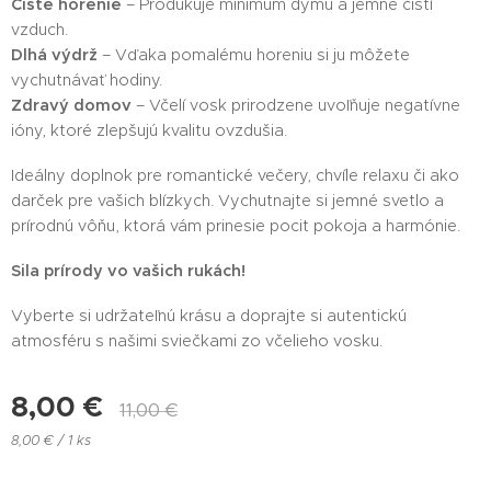
Čisté horenie
– Produkuje minimum dymu a jemne čistí
vzduch.
Dlhá výdrž
– Vďaka pomalému horeniu si ju môžete
vychutnávať hodiny.
Zdravý domov
– Včelí vosk prirodzene uvoľňuje negatívne
ióny, ktoré zlepšujú kvalitu ovzdušia.
Ideálny doplnok pre romantické večery, chvíle relaxu či ako
darček pre vašich blízkych. Vychutnajte si jemné svetlo a
prírodnú vôňu, ktorá vám prinesie pocit pokoja a harmónie.
Sila prírody vo vašich rukách!
Vyberte si udržateľnú krásu a doprajte si autentickú
atmosféru s našimi sviečkami zo včelieho vosku.
8,00
€
11,00
€
8,00 € / 1 ks