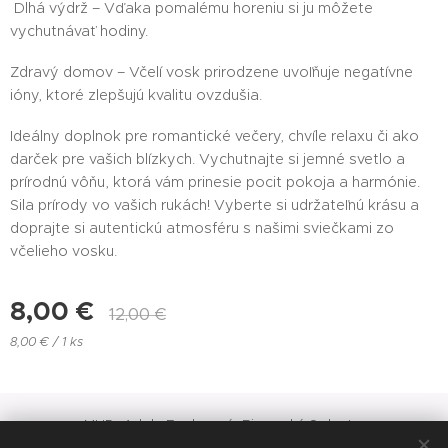
Dlhá výdrž – Vďaka pomalému horeniu si ju môžete
vychutnávať hodiny.
Zdravý domov – Včelí vosk prirodzene uvoľňuje negatívne
ióny, ktoré zlepšujú kvalitu ovzdušia.
Ideálny doplnok pre romantické večery, chvíle relaxu či ako
darček pre vašich blízkych. Vychutnajte si jemné svetlo a
prírodnú vôňu, ktorá vám prinesie pocit pokoja a harmónie.
Sila prírody vo vašich rukách! Vyberte si udržateľnú krásu a
doprajte si autentickú atmosféru s našimi sviečkami zo
včelieho vosku.
8,00
€
12,00
€
8,00 € / 1 ks
MUDr.Adela Englerová, Rimavská Sobota,