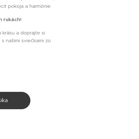
ocit pokoja a harmónie.
ch rukách!
 krásu a doprajte si
 s našimi sviečkami zo
íka