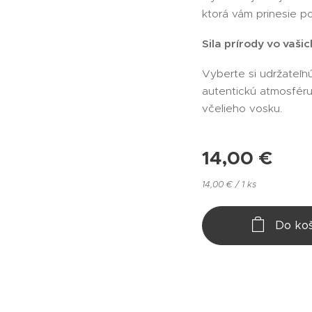
ktorá vám prinesie p
Sila prírody vo vaši
Vyberte si udržateľnú
autentickú atmosféru
včelieho vosku.
14,00
€
14,00 € / 1 ks
Do koš