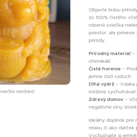
Objavte krásu prírod
zo 100% čistého včel
robená sviečka niele
priestor, ale prinesi
prírody.
Prírodný materiál
– 
viečka medvedík
chemikálií.
Čisté horenie
– Prod
jemne čistí vzduch.
Dlhá výdrž
– Vďaka p
Sviečka medveď
môžete vychutnávať 
Zdravý domov
– Vče
negatívne ióny, ktoré
Ideálny doplnok pre 
relaxu či ako darček 
Vychutnajte si jemné