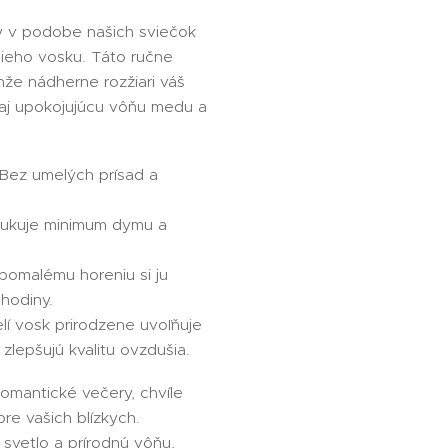
y v podobe našich sviečok
ieho vosku. Táto ručne
nže nádherne rozžiari váš
e aj upokojujúcu vôňu medu a
Bez umelých prísad a
ukuje minimum dymu a
omalému horeniu si ju
hodiny.
lí vosk prirodzene uvoľňuje
 zlepšujú kvalitu ovzdušia.
romantické večery, chvíle
pre vašich blízkych.
 svetlo a prírodnú vôňu,