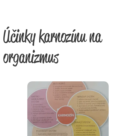
Účinky karnozínu na
organizmus