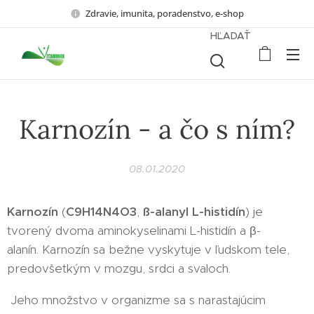
Zdravie, imunita, poradenstvo, e-shop
HĽADAŤ
Karnozín - a čo s ním?
08.01.2020
Karnozín
(
C9H14N4O3
,
ß-alanyl L-histidín
) je
tvorený dvoma aminokyselinami L-histidín a β-
alanín. Karnozín sa bežne vyskytuje v ľudskom tele,
predovšetkým v mozgu, srdci a svaloch.
Jeho množstvo v organizme sa s narastajúcim