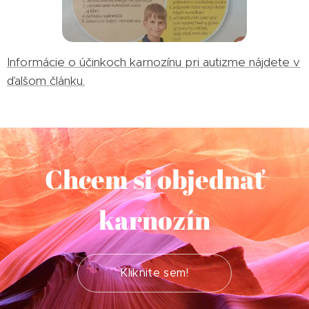
Informácie o účinkoch karnozínu pri autizme nájdete v
ďalšom článku.
Chcem si objednať
karnozín
Kliknite sem!