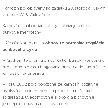
Karnozín bol objavený na začiatku 20. storočia ruským
vedcom W. S. Gulevičom.
Karnozín je antioxidant, ktorý stabilizuje a chráni
bunkové membrány.
Užívaním karnozínu sa
obnovuje normálna regulácia
bunkového cyklu
.
V ľudskom tele funguje ako "čistič" buniek. Pôsobí tak
proti spomaľovaniu fungovania buniek a tiež umožňuje
ich lepšiu regeneráciu.
V roku 2002 bolo dokázané že karnozín pozitívne
ovplyvňuje porozumenie a produkciu reči, sluch,
socializáciu, uvedomovanie si okolia a plánovanie
jemnej motoriky u autistických detí.