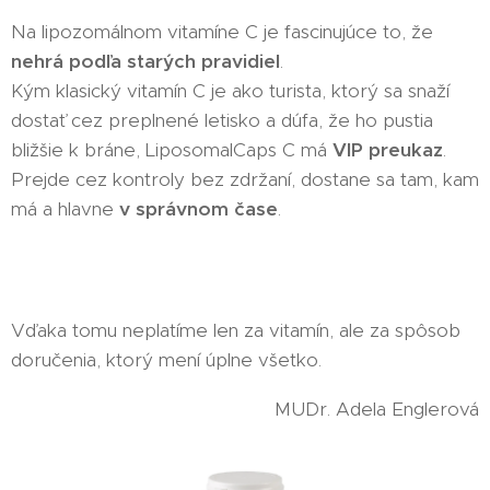
Na lipozomálnom vitamíne C je fascinujúce to, že
nehrá podľa starých pravidiel
.
Kým klasický vitamín C je ako turista, ktorý sa snaží
dostať cez preplnené letisko a dúfa, že ho pustia
bližšie k bráne, LiposomalCaps C má
VIP preukaz
.
Prejde cez kontroly bez zdržaní, dostane sa tam, kam
má a hlavne
v správnom čase
.
Vďaka tomu neplatíme len za vitamín, ale za spôsob
doručenia, ktorý mení úplne všetko.
MUDr. Adela Englerová