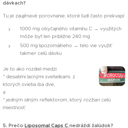
dávkach?
Tu je zaujímavé porovnanie, ktoré ľudí často prekvapí:
1000 mg obyčajného vitamínu C → využitých
môže byť len približne 240 mg
500 mg lipozomálneho → telo vie využiť
takmer celú dávku
Je to ako rozdiel medzi:
* desiatimi lacnými svetielkami, z
ktorých svietia iba dve,
a
* jedným silným reflektorom, ktorý rozžiari celú
miestnosť.
5. Prečo
Liposomal Caps C
nedráždi žalúdok?