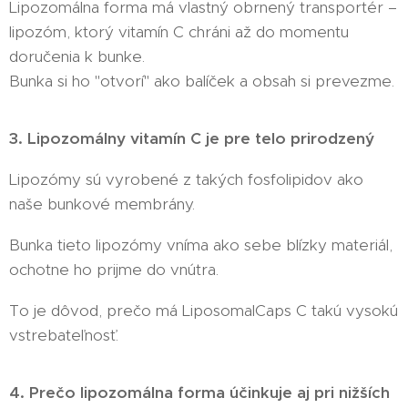
Lipozomálna forma má vlastný obrnený transportér –
lipozóm, ktorý vitamín C chráni až do momentu
doručenia k bunke.
Bunka si ho "otvorí" ako balíček a obsah si prevezme.
3. Lipozomálny vitamín C je pre telo prirodzený
Lipozómy sú vyrobené z takých fosfolipidov ako
naše bunkové membrány.
Bunka tieto lipozómy vníma ako sebe blízky materiál,
ochotne ho prijme do vnútra.
To je dôvod, prečo má LiposomalCaps C takú vysokú
vstrebateľnosť.
4. Prečo lipozomálna forma účinkuje aj pri nižších