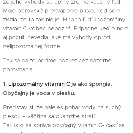
že jeho výhody sú úplne zrejmé väčšine ľudí.
Moje obrovské prekvapenie prišlo, keď som
zistila, že to tak nie je. Mnoho ľudí lipozomálny
vitamín C vôbec nepozná. Prípadne keď o ňom
aj počuli, nevedia, aké má výhody oproti
nelipozomálnej forme.
Tak sa na to poďme pozrieť cez názorné
porovnania:
1.
Lipozomálny vitamín C
je ako špongia.
Obyčajný je voda v piesku.
Predstav si, že naleješ pohár vody na suchý
piesok – väčšina sa okamžite stratí.
Tak isto sa správa obyčajný vitamín C- časť sa