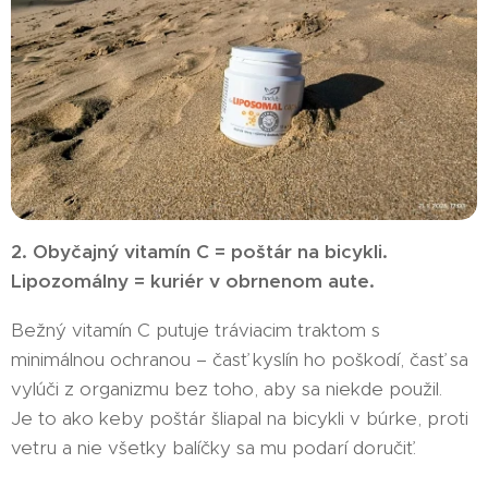
2. Obyčajný vitamín C = poštár na bicykli.
Lipozomálny = kuriér v obrnenom aute.
Bežný vitamín C putuje tráviacim traktom s
minimálnou ochranou – časť kyslín ho poškodí, časť sa
vylúči z organizmu bez toho, aby sa niekde použil.
Je to ako keby poštár šliapal na bicykli v búrke, proti
vetru a nie všetky balíčky sa mu podarí doručiť.