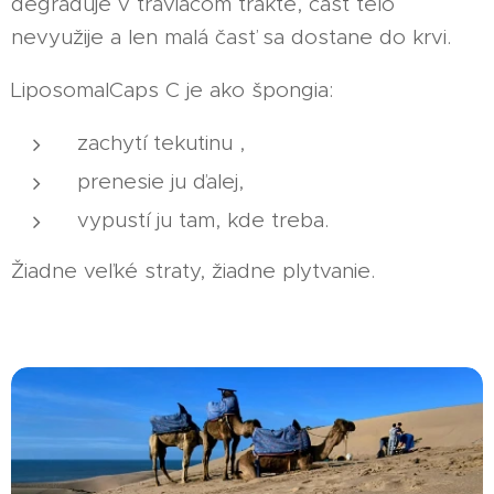
degraduje v tráviacom trakte, časť telo
nevyužije a len malá časť sa dostane do krvi.
LiposomalCaps C je ako špongia:
zachytí tekutinu ,
prenesie ju ďalej,
vypustí ju tam, kde treba.
Žiadne veľké straty, žiadne plytvanie.