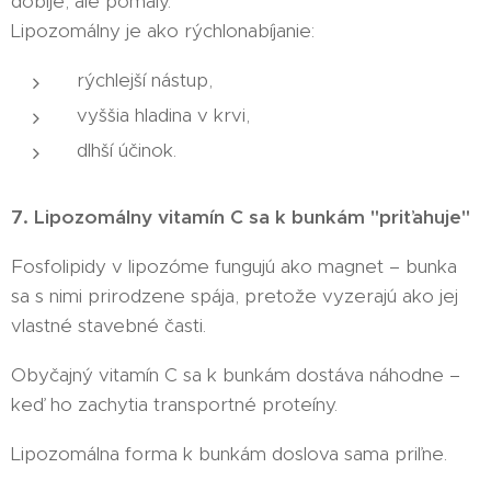
dobije, ale pomaly.
Lipozomálny je ako rýchlonabíjanie:
rýchlejší nástup,
vyššia hladina v krvi,
dlhší účinok.
7. Lipozomálny vitamín C sa k bunkám "priťahuje"
Fosfolipidy v lipozóme fungujú ako magnet – bunka
sa s nimi prirodzene spája, pretože vyzerajú ako jej
vlastné stavebné časti.
Obyčajný vitamín C sa k bunkám dostáva náhodne –
keď ho zachytia transportné proteíny.
Lipozomálna forma k bunkám doslova sama priľne.