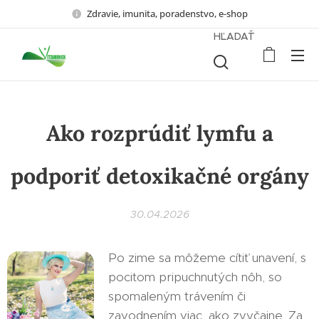
Zdravie, imunita, poradenstvo, e-shop
HĽADAŤ
Ako rozprúdiť lymfu a
podporiť detoxikačné orgány
30.04.2026
Po zime sa môžeme cítiť unavení, s
pocitom pripuchnutých nôh, so
spomaleným trávením či
zavodnením viac, ako zvyčajne. Za