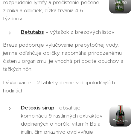
rozprúdenie lymfy a prečistenie pečene,
Betuta
bs
žlčníka a obličiek, dĺžka trvania 4-6
týždňov
Betutabs
– výťažok z brezových listov
Breza podporuje vylučovanie prebytočnej vody,
jemne odľahčuje obličky, napomáha prirodzenému
čisteniu organizmu, je vhodná pri pocite opuchov a
ťažkých nôh.
Dávkovanie – 2 tablety denne v dopoludňajších
hodinách.
Detoxis sirup
- obsahuje
kombináciu 9 rastlinných extraktov
Detoxis
doplnených o horčík, vitamín B5 a
inulín, čím priaznivo ovplyvňuje