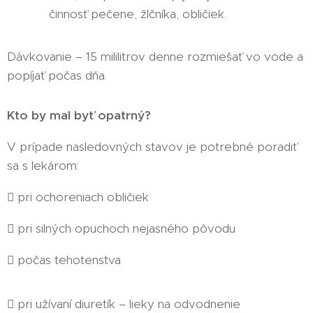
činnosť pečene, žlčníka, obličiek.
Dávkovanie – 15 mililitrov denne rozmiešať vo vode a
popíjať počas dňa.
Kto by mal byť opatrný?
V prípade nasledovných stavov je potrebné poradiť
sa s lekárom:
 pri ochoreniach obličiek
 pri silných opuchoch nejasného pôvodu
 počas tehotenstva
 pri užívaní diuretík – lieky na odvodnenie