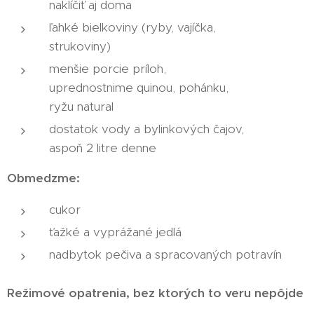
naklíčiť aj doma
ľahké bielkoviny (ryby, vajíčka,
strukoviny)
menšie porcie príloh,
uprednostnime quinou, pohánku,
ryžu natural
dostatok vody a bylinkových čajov,
aspoň 2 litre denne
Obmedzme:
cukor
ťažké a vyprážané jedlá
nadbytok pečiva a spracovaných potravín
Režimové opatrenia, bez ktorých to veru nepôjde