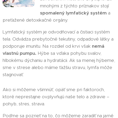
mnohými z týchto príznakov stojí
spomalený lymfatický systém
a
preťažené detoxikačné orgány.
Lymfatický systém je odvodňovací a čistiaci systém
tela. Odvádza prebytočné tekutiny, odpadové látky a
podporuje imunitu. Na rozdiel od krvi však
nemá
vlastnú pumpu
.
Hýbe sa vďaka pohybu svalov,
hlbokému dýchaniu a hydratácii. Ak sa menej hýbeme,
sme v strese alebo máme ťažšiu stravu, lymfa môže
stagnovať.
Ako si môžeme všimnúť, opäť sme pri faktoroch,
ktoré neprestajne ovplyvňujú naše telo a zdravie –
pohyb, stres, strava.
Poďme sa pozrieť na to, čo môžeme zaradiť na jarné