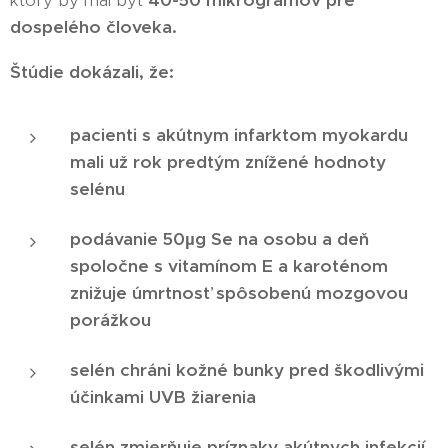
ktorý by mal byť
40-50 mikrogramov pre
dospelého človeka.
Štúdie dokázali, že:
pacienti s akútnym infarktom myokardu
mali už rok predtým znížené hodnoty
selénu
podávanie 50µg Se na osobu a deň
spoločne s vitamínom E a karoténom
znižuje úmrtnosť spôsobenú mozgovou
porážkou
selén chráni kožné bunky pred škodlivými
účinkami UVB žiarenia
selén zmierňuje príznaky akútnych infekcií