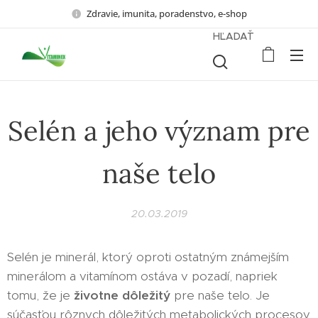
Zdravie, imunita, poradenstvo, e-shop
HĽADAŤ
Selén a jeho význam pre
naše telo
20.03.2019
Selén je minerál, ktorý oproti ostatným známejším
minerálom a vitamínom ostáva v pozadí, napriek
tomu, že je
životne dôležitý
pre naše telo. Je
súčasťou rôznych dôležitých metabolických procesov