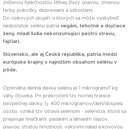
zníženou funkčnosťou štítnej žľazy, únavou, zmenou
farby pokožky, depresiami a úzkosťami.
Do rizikových skupín, u ktorých sa môže vyskytnúť
nedostatok selénu patria
vegáni, tehotné a dojčiace
ženy, mladí ľudia nekonzumujúci pestrú stravu,
fajčiari.
Slovensko, ale aj Česká republika, patria medzi
európske krajiny s najnižším obsahom selénu v
pôde.
Optimálna denná dávka selénu je 1 mikrogram/1 kg
váhy človeka. Pri prekročení tzv. hornej hranice
bezpečnej dávky, t.j. 400 mikrogramov/deň/dospelú
osobu, vzniká tzv. otrava selénom - selenóza, ktorá sa
prejavuje hnačkami, padaním a lámaním vlasov,
únavou, stratou hmotnosti, výkyvmi nálad a kovovou