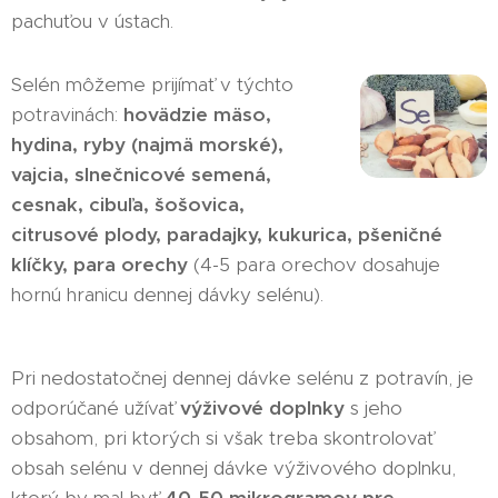
pachuťou v ústach.
Selén môžeme prijímať v týchto
potravinách:
hovädzie mäso,
hydina, ryby (najmä morské),
vajcia, slnečnicové semená,
cesnak, cibuľa, šošovica,
citrusové plody, paradajky, kukurica, pšeničné
klíčky, para orechy
(4-5 para orechov dosahuje
hornú hranicu dennej dávky selénu).
Pri nedostatočnej dennej dávke selénu z potravín, je
odporúčané užívať
výživové doplnky
s jeho
obsahom, pri ktorých si však treba skontrolovať
obsah selénu v dennej dávke výživového doplnku,