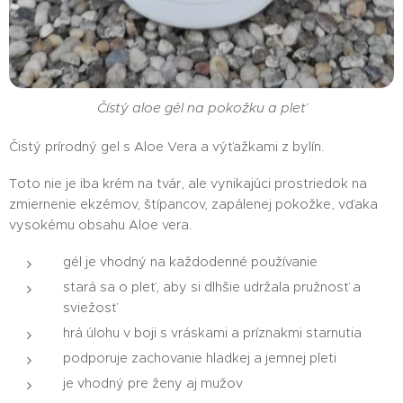
Čístý aloe gél na pokožku a pleť
Čistý prírodný gel s Aloe Vera a výťažkami z bylín.
Toto nie je iba krém na tvár, ale vynikajúci prostriedok na
zmiernenie ekzémov, štípancov, zapálenej pokožke, vďaka
vysokému obsahu Aloe vera.
gél je vhodný na každodenné používanie
stará sa o pleť, aby si dlhšie udržala pružnosť a
sviežosť
hrá úlohu v boji s vráskami a príznakmi starnutia
podporuje zachovanie hladkej a jemnej pleti
je vhodný pre ženy aj mužov