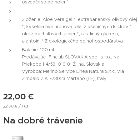
osvedčil sa po holení
Zloženie: Aloe Vera gél *, extrapanenský olivový olej
*, kyselina hyaluronová, olej z pšeničných klíčkov *,
olej z marhuľových jadier *, rastlinný glycerín,
alantoín. * Z ekologického poľnohospodárstva
Balenie: 100 ml
Predávajúci: Finclub SLOVAKIA spol. s r.o., Na
Priekope 114/53, 010 01 Žilina, Slovakia
Výrobca: Merino Service Linea Natura S.n.c. Via
Zimbalo Z.A. -73023 Martano (LE), Italy
22,00
€
22,00 € / 1 ks
Na dobré trávenie